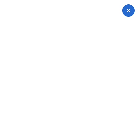
✕
✕
彩
新闻中心
联系我们
登录平台
预期增长
皇冠体育博彩
专业 · 信赖 · 安全
立即注册